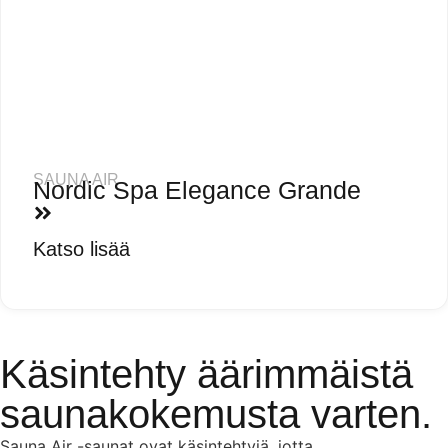
SAUNA AIR
Nordic Spa Elegance Grande
Katso lisää
Käsintehty äärimmäistä
saunakokemusta varten.
Sauna Air -saunat ovat käsintehtyjä, jotta