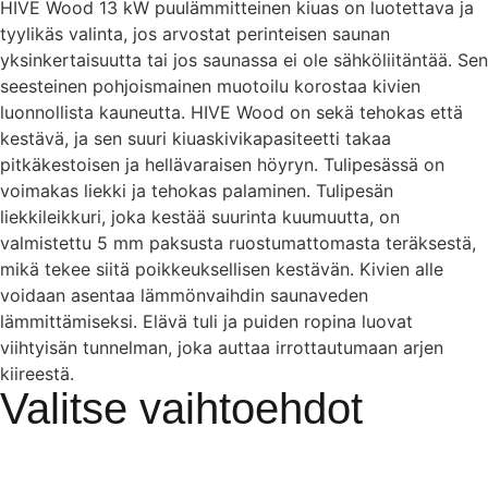
HIVE Wood 13 kW puulämmitteinen kiuas on luotettava ja
tyylikäs valinta, jos arvostat perinteisen saunan
yksinkertaisuutta tai jos saunassa ei ole sähköliitäntää. Sen
seesteinen pohjoismainen muotoilu korostaa kivien
luonnollista kauneutta. HIVE Wood on sekä tehokas että
kestävä, ja sen suuri kiuaskivikapasiteetti takaa
pitkäkestoisen ja hellävaraisen höyryn. Tulipesässä on
voimakas liekki ja tehokas palaminen. Tulipesän
liekkileikkuri, joka kestää suurinta kuumuutta, on
valmistettu 5 mm paksusta ruostumattomasta teräksestä,
mikä tekee siitä poikkeuksellisen kestävän. Kivien alle
voidaan asentaa lämmönvaihdin saunaveden
lämmittämiseksi. Elävä tuli ja puiden ropina luovat
viihtyisän tunnelman, joka auttaa irrottautumaan arjen
kiireestä.
Valitse vaihtoehdot