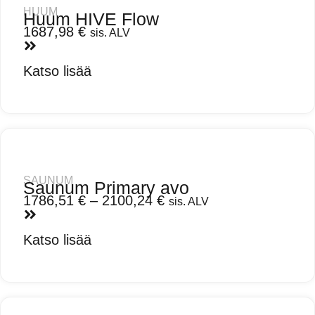
HUUM
Huum HIVE Flow
1687,98
€
sis. ALV
Katso lisää
SAUNUM
Saunum Primary avo
1786,51
€
–
2100,24
€
sis. ALV
Katso lisää