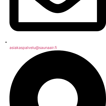
asiakaspalvelu@saunaair.fi