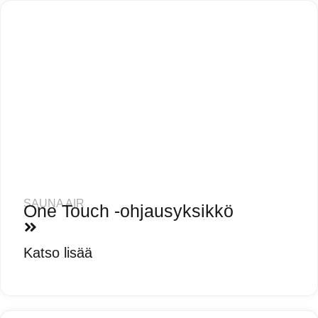
SAUNA AIR
One Touch -ohjausyksikkö
Katso lisää