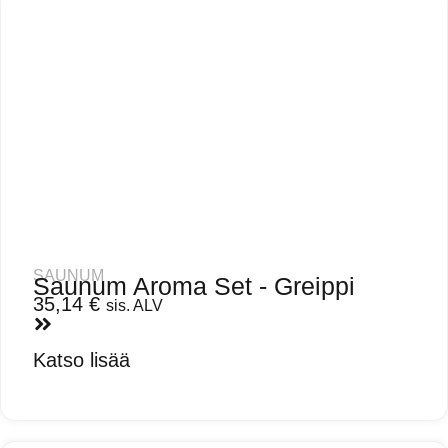
SAUNUM
Saunum Aroma Set - Greippi
35,14
€
sis. ALV
Katso lisää