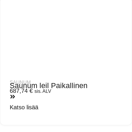
SAUNUM
Saunum leil Paikallinen
687,74
€
sis. ALV
Katso lisää