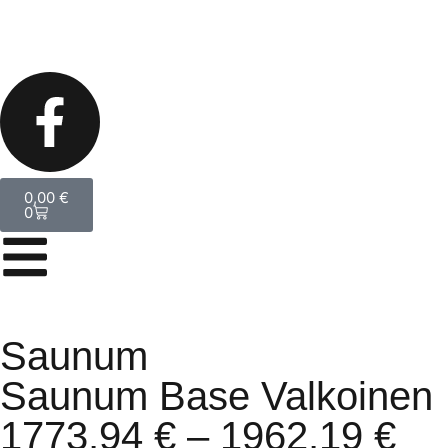
0,00
€
0
Saunum
Saunum Base Valkoinen
1773,94
€
–
1962,19
€