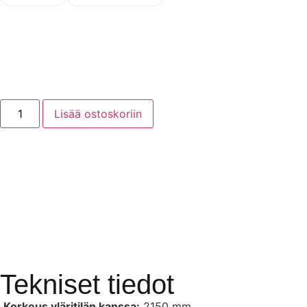
Lisää ostoskoriin
Tekniset tiedot
Korkeus yläritilän kanssa:
2150 mm