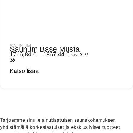
SAUNUM
Saunum Base Musta
1716,84
€
–
1867,44
€
sis. ALV
Katso lisää
Tarjoamme sinulle ainutlaatuisen saunakokemuksen
yhdistämällä korkealaatuiset ja eksklusiiviset tuotteet