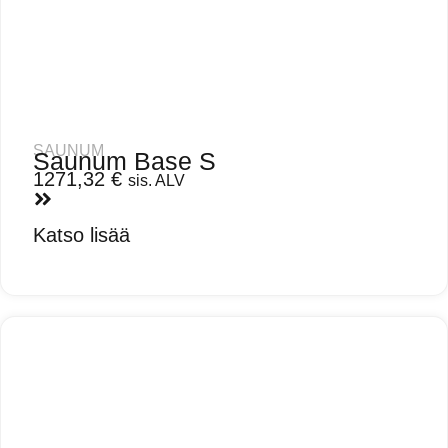
SAUNUM
Saunum Base S
1271,32
€
sis. ALV
Katso lisää