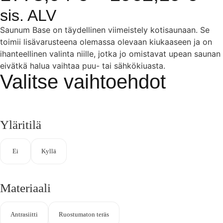
sis. ALV
Saunum Base on täydellinen viimeistely kotisaunaan. Se
toimii lisävarusteena olemassa olevaan kiukaaseen ja on
ihanteellinen valinta niille, jotka jo omistavat upean saunan
eivätkä halua vaihtaa puu- tai sähkökiuasta.
Valitse vaihtoehdot
Yläritilä
Ei
Kyllä
Materiaali
Antrasiitti
Ruostumaton teräs