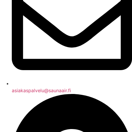
asiakaspalvelu@saunaair.fi