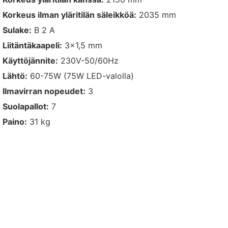
Korkeus ilman yläritilän säleikköä:
2035 mm
Sulake:
B 2 A
Liitäntäkaapeli:
3×1,5 mm
Käyttöjännite:
230V-50/60Hz
Lähtö:
60-75W (75W LED-valolla)
Ilmavirran nopeudet:
3
Suolapallot:
7
Paino:
31 kg